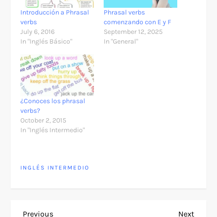
Introducción a Phrasal
Phrasal verbs
verbs
comenzando con E y F
July 6, 2016
September 12, 2025
In "Inglés Básico"
In "General"
¿Conoces los phrasal
verbs?
October 2, 2015
In "Inglés Intermedio"
INGLÉS INTERMEDIO
Previous
Next
Previous
Next