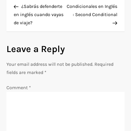
P
Post
Post
¿Sabrás defenderte
Condicionales en Inglés
o
en inglés cuando vayas
: Second Conditional
de viaje?
s
t
Leave a Reply
n
Your email address will not be published.
Required
a
fields are marked
*
v
Comment
*
i
g
a