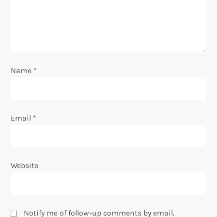
t
i
o
Name
*
n
Email
*
Website
Notify me of follow-up comments by email.