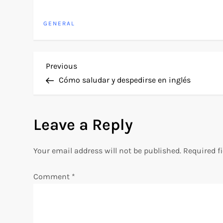
GENERAL
P
Previous
Previous
Post
Cómo saludar y despedirse en inglés
o
s
Leave a Reply
t
Your email address will not be published.
Required f
n
Comment
*
a
v