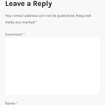
Leave a Reply
t
n
Your email address will not be published.
Required
fields are marked
*
a
Comment
*
v
i
g
a
t
i
o
Name
*