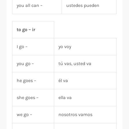
you all can –
ustedes pueden
to go – ir
I go –
yo voy
you go –
tú vas, usted va
he goes –
él va
she goes –
ella va
we go –
nosotros vamos