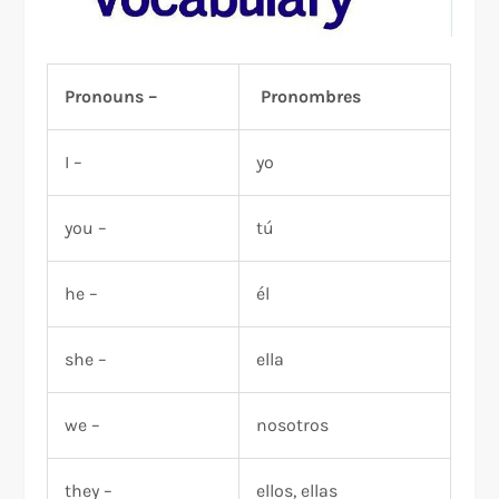
Pronouns –
Pronombres
I –
yo
you –
tú
he –
él
she –
ella
we –
nosotros
they –
ellos, ellas