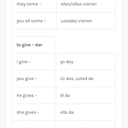
they come –
ellos/ellas vienen
you all come –
ustedes vienen
to give – dar
I give –
yo doy
you give –
tú das, usted da
he gives –
él da
she gives –
ella da