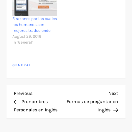
5 razones por las cuales
los humanos son
mejores traduciendo
August 29, 2016
In "General"
GENERAL
P
Previous
Next
Previous
Next
Post
Post
Pronombres
Formas de preguntar en
o
Personales en Inglés
inglés
s