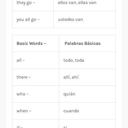
they go –
ellos van, ellas van
you all go –
ustedes van
Basic Words –
Palabras Básicas
all –
todo, toda
there –
allí, ahí
who –
quién
when –
cuando
if –
si