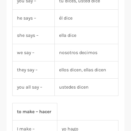
you say –
tú dices, usted dice
he says –
él dice
she says –
ella dice
we say –
nosotros decimos
they say –
ellos dicen, ellas dicen
you all say –
ustedes dicen
to make – hacer
I make –
yo hago