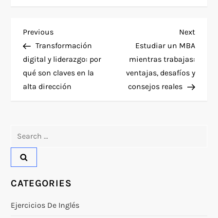
P
Previous
Next
Previous
Next
Post
Post
Transformación
Estudiar un MBA
o
digital y liderazgo: por
mientras trabajas:
qué son claves en la
ventajas, desafíos y
s
alta dirección
consejos reales
t
n
Search
for:
a
v
CATEGORIES
i
Ejercicios De Inglés