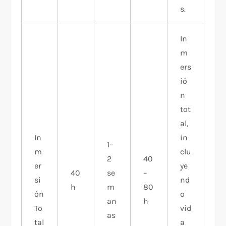
s.
In
m
ers
ió
n
tot
al,
In
in
1–
m
clu
2
40
er
ye
40
se
–
si
nd
h
m
80
ón
o
an
h
To
vid
as
tal
a