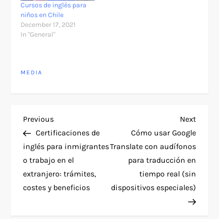
Cursos de inglés para
niños en Chile
December 17, 2021
In "General"
MEDIA
P
Previous
Next
Previous
Next
Post
Post
Certificaciones de
Cómo usar Google
o
inglés para inmigrantes
Translate con audífonos
o trabajo en el
para traducción en
s
extranjero: trámites,
tiempo real (sin
t
costes y beneficios
dispositivos especiales)
n