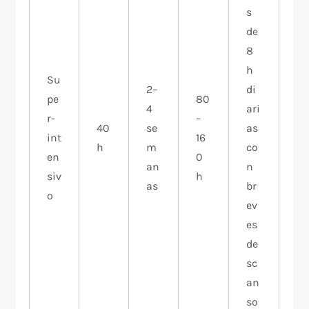
s
de
8
h
Su
2–
di
pe
80
4
ari
r-
–
40
se
as
int
16
h
m
co
en
0
an
n
siv
h
as
br
o
ev
es
de
sc
an
so