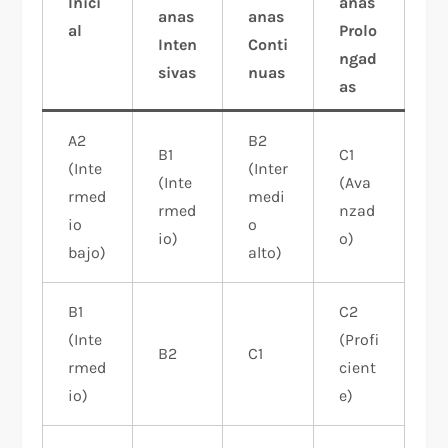
Inici
anas
anas
anas
al
Prolo
Inten
Conti
ngad
sivas
nuas
as
A2
B2
B1
C1
(Inte
(Inter
(Inte
(Ava
rmed
medi
rmed
nzad
io
o
io)
o)
bajo)
alto)
B1
C2
(Inte
(Profi
B2
C1
rmed
cient
io)
e)