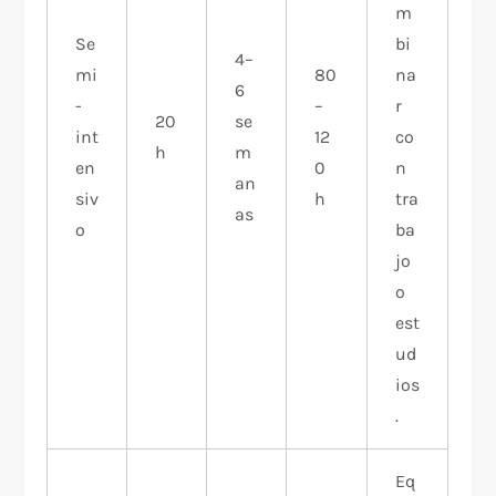
m
Se
bi
4–
mi
80
na
6
-
–
r
20
se
int
12
co
h
m
en
0
n
an
siv
h
tra
as
o
ba
jo
o
est
ud
ios
.
Eq