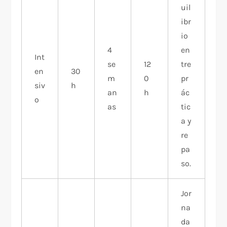
uil
ibr
io
4
en
Int
se
12
tre
en
30
m
0
pr
siv
h
an
h
ác
o
as
tic
a y
re
pa
so.
Jor
na
da