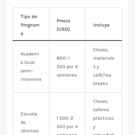
Tipo de
Precio
Program
Incluye
(USD)
a
Clases,
Academi
800–1
materiale
a local
200 por 4
s y
semi-
semanas
café/tea
intensiva
breaks
Clases,
talleres
Escuela
1 500–2
prácticos
de
500 por 4
y
idiomas
semanas
actividad