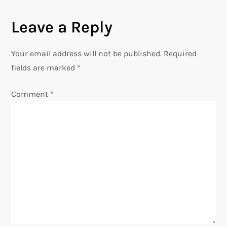
a
Leave a Reply
v
Your email address will not be published.
Required
i
fields are marked
*
g
Comment
*
a
t
i
o
n