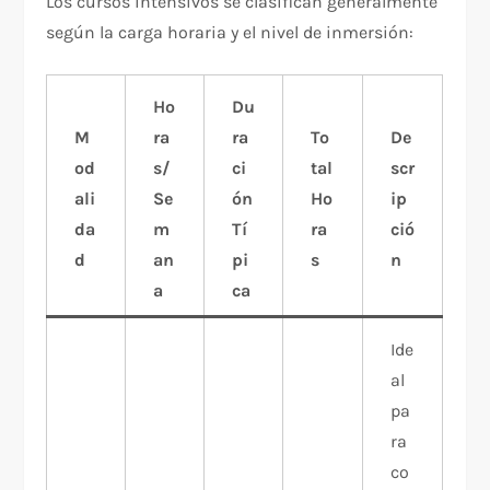
Los cursos intensivos se clasifican generalmente
según la carga horaria y el nivel de inmersión:
Ho
Du
M
ra
ra
To
De
od
s/
ci
tal
scr
ali
Se
ón
Ho
ip
da
m
Tí
ra
ció
d
an
pi
s
n
a
ca
Ide
al
pa
ra
co