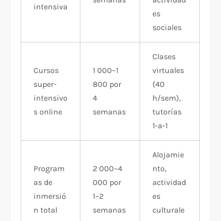
intensiva
es
sociales
Clases
Cursos
1 000–1
virtuales
super-
800 por
(40
intensivo
4
h/sem),
s online
semanas
tutorías
1-a-1
Alojamie
Program
2 000–4
nto,
as de
000 por
actividad
inmersió
1–2
es
n total
semanas
culturale