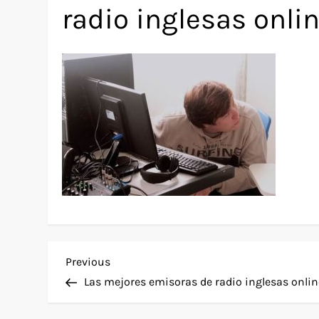
radio inglesas onli
P
Previous
Previous
Post
Las mejores emisoras de radio inglesas onlin
o