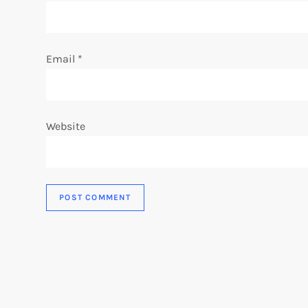
o
n
Email
*
Website