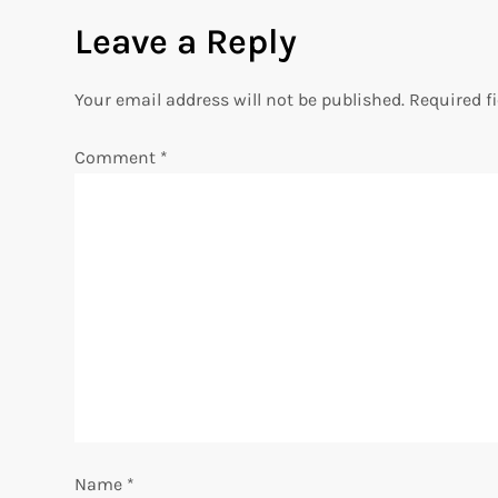
s
Leave a Reply
t
Your email address will not be published.
Required f
n
Comment
*
a
v
i
g
a
t
i
Name
*