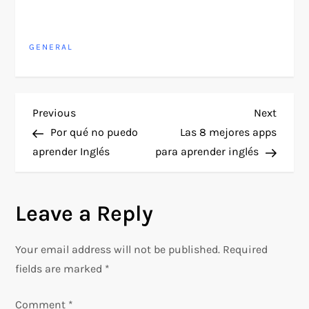
GENERAL
P
Previous
Next
Previous
Next
Post
Post
Por qué no puedo
Las 8 mejores apps
o
aprender Inglés
para aprender inglés
s
Leave a Reply
t
n
Your email address will not be published.
Required
fields are marked
*
a
Comment
*