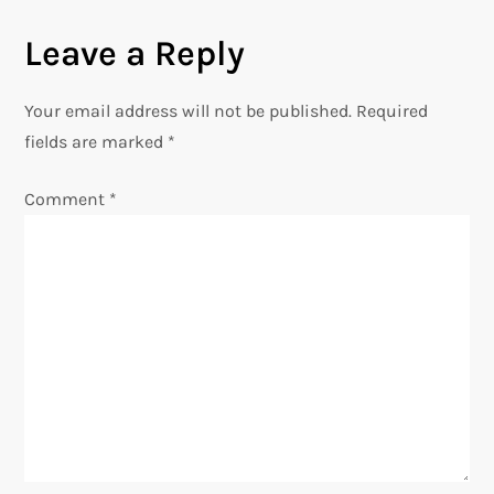
t
Leave a Reply
n
Your email address will not be published.
Required
a
fields are marked
*
v
Comment
*
i
g
a
t
i
o