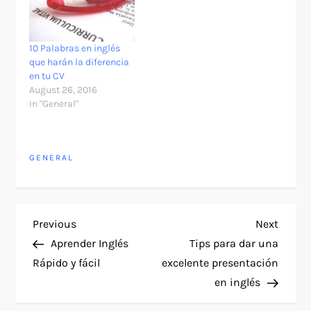
10 Palabras en inglés
que harán la diferencia
en tu CV
August 26, 2016
In "General"
GENERAL
P
Previous
Next
Previous
Next
Post
Post
Aprender Inglés
Tips para dar una
o
Rápido y fácil
excelente presentación
en inglés
s