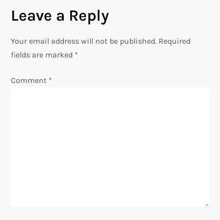
t
Leave a Reply
n
Your email address will not be published.
Required
a
fields are marked
*
v
Comment
*
i
g
a
t
i
o