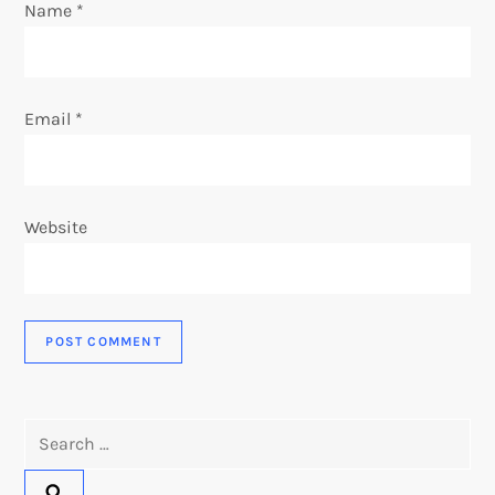
Name
*
n
Email
*
Website
Search
for: