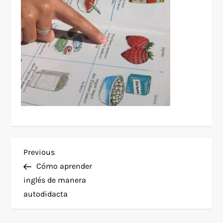
P
Previous
Previous
Post
Cómo aprender
o
inglés de manera
autodidacta
s