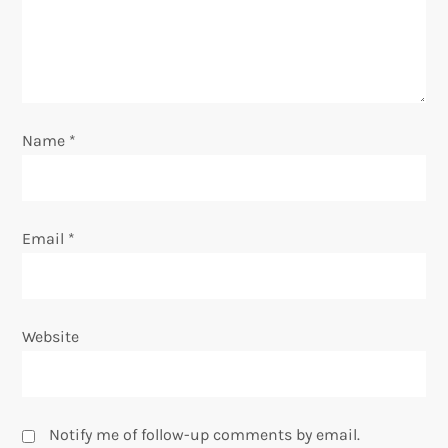
a
t
i
o
Name
*
n
Email
*
Website
Notify me of follow-up comments by email.