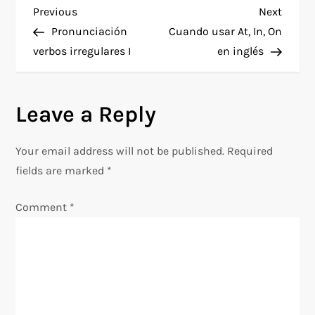
P
Previous
Next
Previous
Next
Post
Post
Pronunciación
Cuando usar At, In, On
o
verbos irregulares I
en inglés
s
Leave a Reply
t
n
Your email address will not be published.
Required
fields are marked
*
a
Comment
*
v
i
g