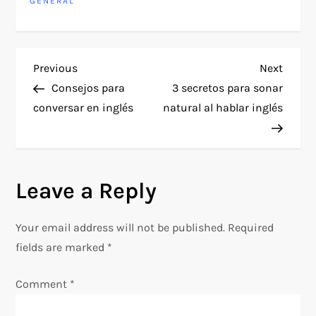
GENERAL
P
Previous
Next
Previous
Next
Post
Post
Consejos para
3 secretos para sonar
o
conversar en inglés
natural al hablar inglés
s
t
Leave a Reply
n
Your email address will not be published.
Required
a
fields are marked
*
v
Comment
*
i