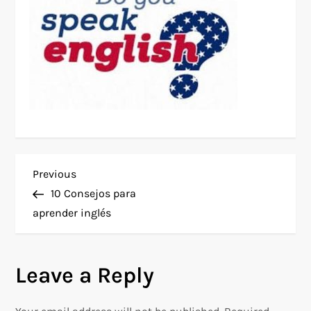
P
Previous
Previous
Post
10 Consejos para
o
aprender inglés
s
Leave a Reply
t
n