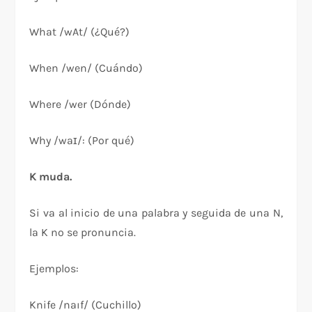
What /wAt/ (¿Qué?)
When /wen/ (Cuándo)
Where /wer (Dónde)
Why /waɪ/: (Por qué)
K muda.
Si va al inicio de una palabra y seguida de una N,
la K no se pronuncia.
Ejemplos:
Knife /naıf/ (Cuchillo)