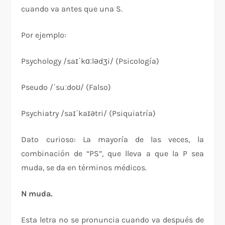
cuando va antes que una S.
Por ejemplo:
Psychology /saɪˈkɑːlədʒi/ (Psicología)
Pseudo /ˈsuːdoʊ/ (Falso)
Psychiatry /saɪˈkaɪətri/ (Psiquiatría)
Dato curioso: La mayoría de las veces, la
combinación de “PS”, que lleva a que la P sea
muda, se da en términos médicos.
N muda.
Esta letra no se pronuncia cuando va después de