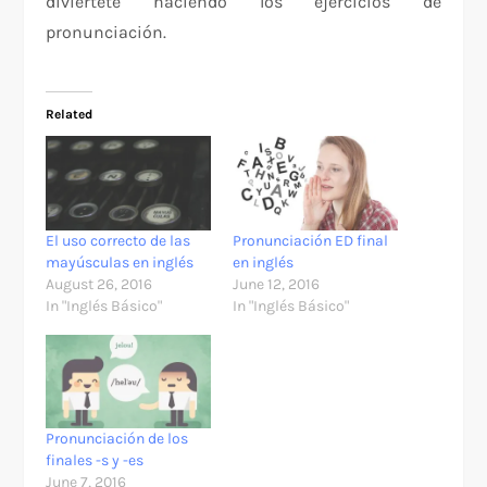
diviértete haciendo los ejercicios de
pronunciación.
Related
El uso correcto de las
Pronunciación ED final
mayúsculas en inglés
en inglés
August 26, 2016
June 12, 2016
In "Inglés Básico"
In "Inglés Básico"
Pronunciación de los
finales -s y -es
June 7, 2016