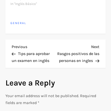
In "Inglés Básico"
GENERAL
P
Previous
Next
Previous
Next
Post
Post
Tips para aprobar
Rasgos positivos de las
o
un examen en inglés
personas en ingles
s
Leave a Reply
t
n
Your email address will not be published.
Required
fields are marked
*
a