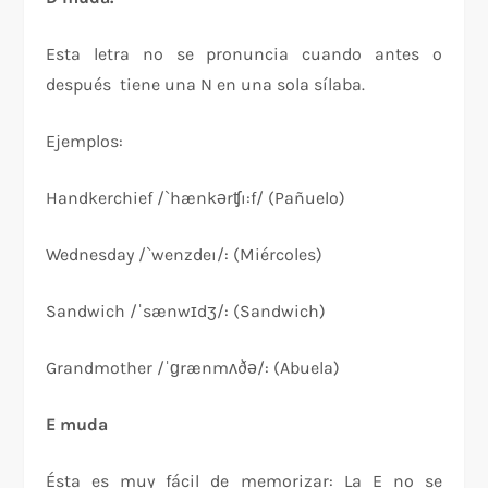
Esta letra no se pronuncia cuando antes o
después tiene una N en una sola sílaba.
Ejemplos:
Handkerchief /`hænkərʧı:f/ (Pañuelo)
Wednesday /`wenzdeı/: (Miércoles)
Sandwich /ˈsænwɪdʒ/: (Sandwich)
Grandmother /ˈɡrænmʌðə/: (Abuela)
E muda
Ésta es muy fácil de memorizar: La E no se