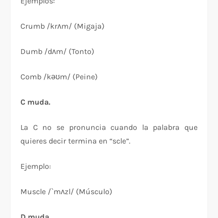
Ejemplos:
Crumb /krʌm/ (Migaja)
Dumb /dʌm/ (Tonto)
Comb /kəʊm/ (Peine)
C muda.
La C no se pronuncia cuando la palabra que
quieres decir termina en “scle”.
Ejemplo:
Muscle /`mʌzl/ (Músculo)
D muda.