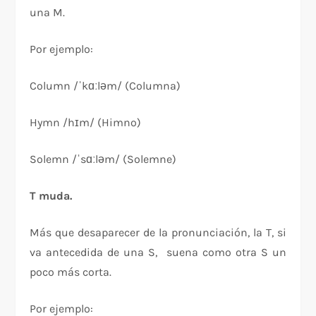
una M.
Por ejemplo:
Column /ˈkɑːləm/ (Columna)
Hymn /hɪm/ (Himno)
Solemn /ˈsɑːləm/ (Solemne)
T muda.
Más que desaparecer de la pronunciación, la T, si
va antecedida de una S, suena como otra S un
poco más corta.
Por ejemplo: